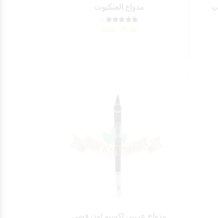
ب
مدواخ العنكبوت
5
AED
35.00
مدواخ عريبي اكسبو لون فضي