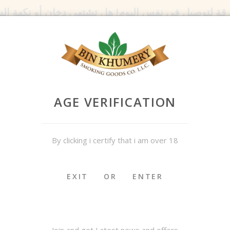
رقة لتوصيل في نفس اليوم! هل تشتهي
دخان
أو نكهة ال
اتصل بنا:
971552254109+
AGE VERIFICATION
By clicking i certify that i am over 18
روض
مدواخ و مسلتزماته
الدوخة
شيشة و إكسسوارا
EXIT
OR
ENTER
مستلز
Join and get Latest news and offers