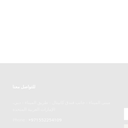
للتواصل معنا
مبنى الميناء - جانب فندق كابيتال - طريق الميناء - دبي،
الإمارات العربية المتحدة
Phone :
+971552254109