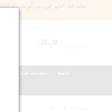
اطلب قبل الظهر في دبي، أبو ظبي أو الشا
مرحبا ,
صباح الخير
ماذا ترغب بتسوقه معنا
0
0
Login / Signup
My Account
الرئيسية
تسوق حسب البراند
الع
الرئيسية