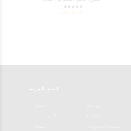
5
AED
250.00
القائمة السريعة
من نحن
مدواخ
اتصل بنا
اكسسوارات
سياسة الخصوصية
شيشة