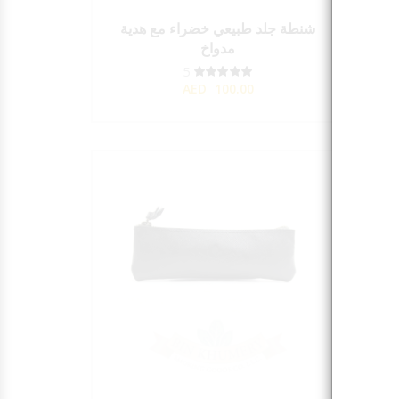
دية
شنطة جلد طبيعي خضراء مع هدية
مدواخ
5
AED
100.00