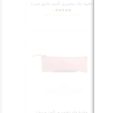
ق)
حقيبة جلد بنخميري (أسود غامق جديد)
5
AED
110.00 - 110.00
رق )
حقيبة جلد بنخميري (لون وردي)