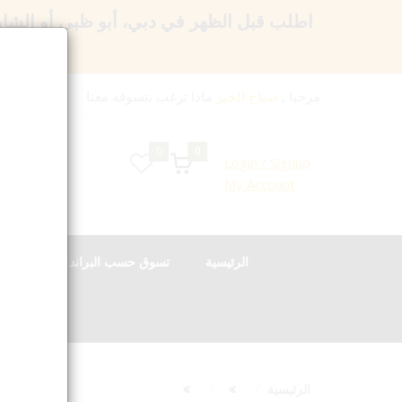
اطلب قبل الظهر في دبي، أبو ظبي أو الشا
مرحبا ,
صباح الخير
ماذا ترغب بتسوقه معنا
0
0
Login / Signup
My Account
الرئيسية
تسوق حسب البراند
الع
الرئيسية