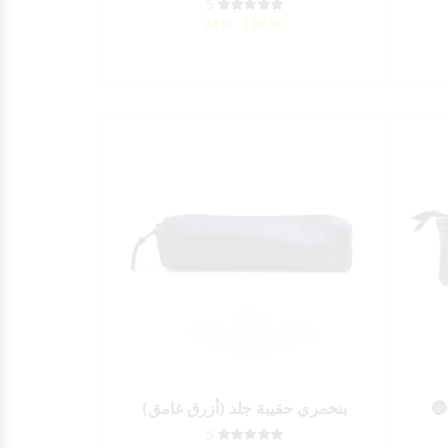
5
AED
130.00
🔵
بنخمري حقيبة جلد (أزرق غامق)
5