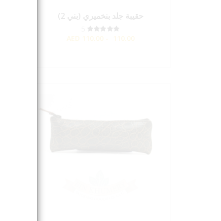
حقيبة جلد بنخميري (بني 2)
شنطة ج
5
AED
110.00 - 110.00