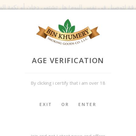
رقة لتوصيل في نفس اليوم! هل تشتهي
دخان
أو نكهة ال
اتصل بنا:
971552254109+
AGE VERIFICATION
By clicking i certify that i am over 18
روض
مدواخ و مسلتزماته
الدوخة
شيشة و إكسسوارا
EXIT
OR
ENTER
مستلز
Join and get Latest news and offers