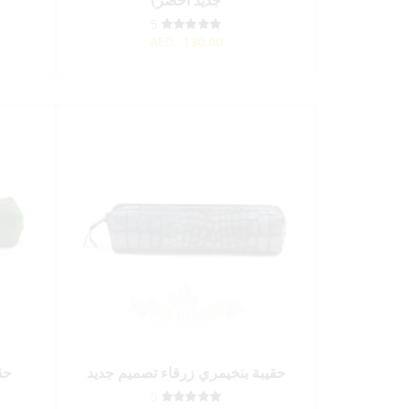
جديد أخضر)
5
AED
130.00
حقيبة بنخيمري زرقاء تصميم جديد
حق
5