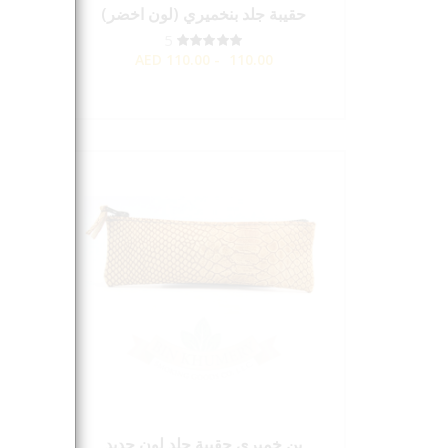
حقيبة جلد بنخميري (لون اخضر)
حقي
5
AED
110.00 - 110.00
بن خميري حقيبة جلد لون جديد